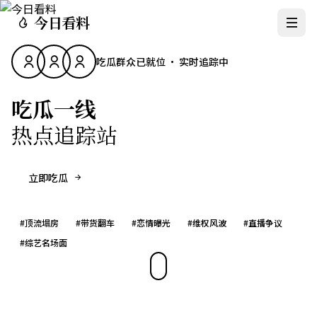
今日看料
吃瓜群众已就位 · 实时追踪中
吃瓜一线
热点追踪站
立即吃瓜
#
顶流塌房
#
带货翻车
#
恋情曝光
#
维权风波
#
直播争议
#
综艺名场面