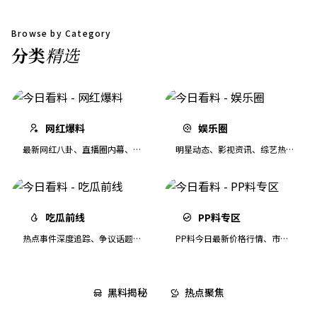
Browse by Category
分类
精选
网红爆料
娱乐圈
最新网红八卦、直播圈内幕、大
明星动态、影视资讯、综艺热点
V争议事件追踪
第一时间速递
吃瓜前线
PP料专区
热点事件深度追踪、争议话题全
PP料今日最新价格行情、市场
方位解读
分析与交易动态
黑料揭秘
热点聚焦