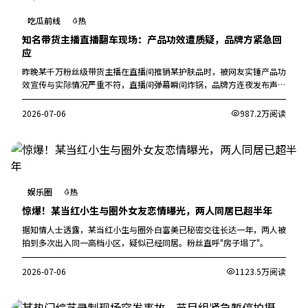
吃瓜前线
热
知名带货主播直播翻车现场：产品功效遭质疑，品牌方紧急回
应
昨晚某千万粉丝级带货主播在直播间推销某护肤品时，被网友实锤产品功
效宣传与实际情况严重不符，直播间弹幕瞬间炸锅，品牌方连夜发布声
明。
2026-07-06
987.2万阅读
娱乐圈
热
惊爆！某当红小生与圈外女友恋情曝光，两人同居已超半年
据知情人士透露，某当红小生与圈外白富美已秘密交往长达一年，两人被
拍到多次出入同一高档小区，疑似已经同居。粉丝直呼"房子塌了"。
2026-07-06
1123.5万阅读