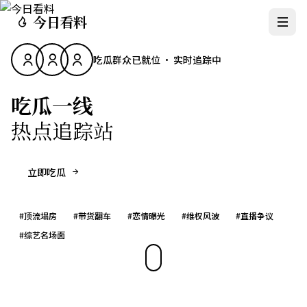
今日看料
吃瓜群众已就位 · 实时追踪中
吃瓜一线
热点追踪站
立即吃瓜
#
顶流塌房
#
带货翻车
#
恋情曝光
#
维权风波
#
直播争议
#
综艺名场面