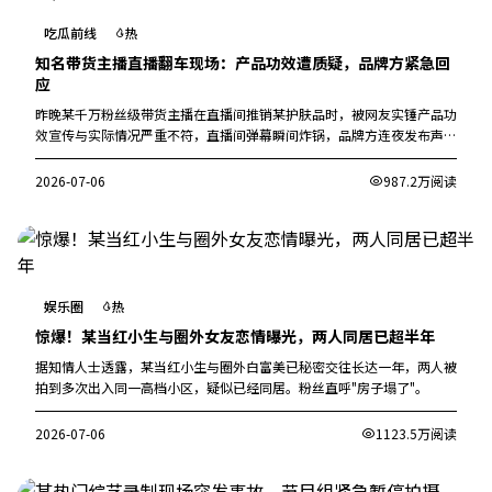
吃瓜前线
热
知名带货主播直播翻车现场：产品功效遭质疑，品牌方紧急回
应
昨晚某千万粉丝级带货主播在直播间推销某护肤品时，被网友实锤产品功
效宣传与实际情况严重不符，直播间弹幕瞬间炸锅，品牌方连夜发布声
明。
2026-07-06
987.2万阅读
娱乐圈
热
惊爆！某当红小生与圈外女友恋情曝光，两人同居已超半年
据知情人士透露，某当红小生与圈外白富美已秘密交往长达一年，两人被
拍到多次出入同一高档小区，疑似已经同居。粉丝直呼"房子塌了"。
2026-07-06
1123.5万阅读