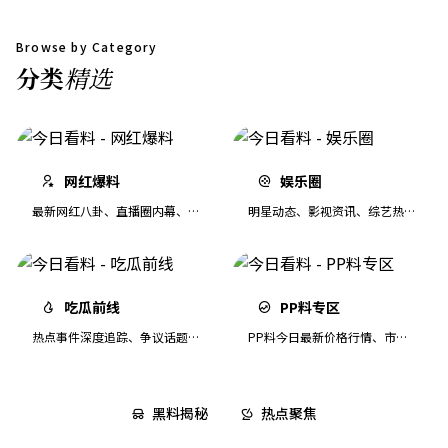
Browse by Category
分类
精选
网红爆料
娱乐圈
最新网红八卦、直播圈内幕、大
明星动态、影视资讯、综艺热点
V争议事件追踪
第一时间速递
吃瓜前线
PP料专区
热点事件深度追踪、争议话题全
PP料今日最新价格行情、市场
方位解读
分析与交易动态
黑料揭秘
热点聚焦